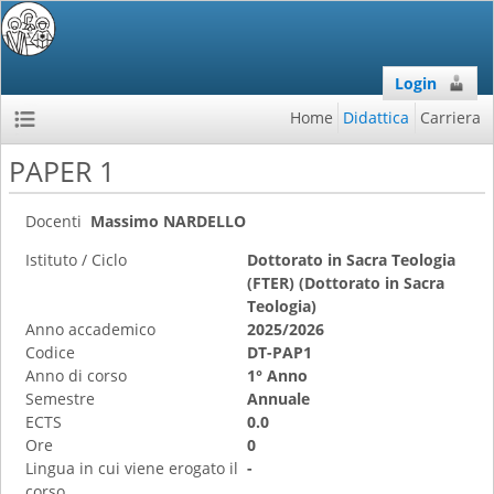
Login
Home
Didattica
Carriera
PAPER 1
Docenti
Massimo NARDELLO
Istituto / Ciclo
Dottorato in Sacra Teologia
(FTER) (Dottorato in Sacra
Teologia)
Anno accademico
2025/2026
Codice
DT-PAP1
Anno di corso
1° Anno
Semestre
Annuale
ECTS
0.0
Ore
0
Lingua in cui viene erogato il
-
corso