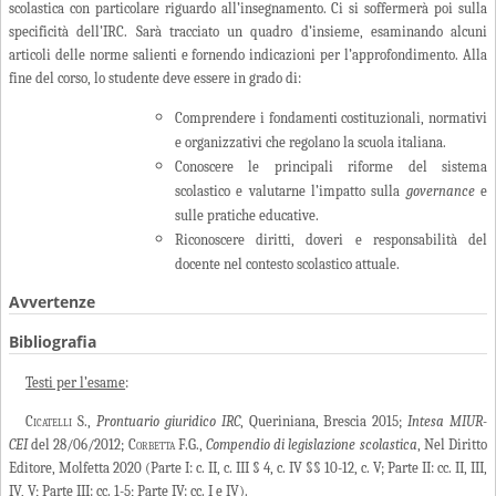
scolastica con particolare riguardo all’insegnamento. Ci si soffermerà poi sulla
specificità dell’IRC. Sarà tracciato un quadro d’insieme, esaminando alcuni
articoli delle norme salienti e fornendo indicazioni per l’approfondimento. Alla
fine del corso, lo studente deve essere in grado di:
Comprendere i fondamenti costituzionali, normativi
e organizzativi che regolano la scuola italiana.
Conoscere le principali riforme del sistema
scolastico e valutarne l’impatto sulla
governance
e
sulle pratiche educative.
Riconoscere diritti, doveri e responsabilità del
docente nel contesto scolastico attuale.
Avvertenze
Bibliografia
Testi per l’esame
:
Cicatelli S
.,
Prontuario giuridico IRC
, Queriniana, Brescia 2015;
Intesa MIUR-
CEI
del 28/06/2012;
Corbetta F.G.
,
Compendio di legislazione scolastica
, Nel Diritto
Editore, Molfetta 2020 (Parte I: c. II, c. III § 4, c. IV §§ 10-12, c. V; Parte II: cc. II, III,
IV, V; Parte III: cc. 1-5; Parte IV: cc. I e IV).