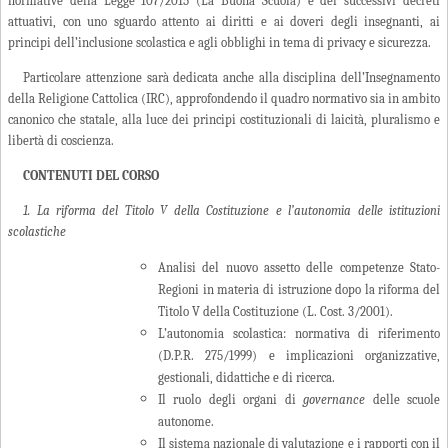
normative della Legge 107/2015 (La Buona Scuola) e dei successivi decreti
attuativi, con uno sguardo attento ai diritti e ai doveri degli insegnanti, ai
principi dell’inclusione scolastica e agli obblighi in tema di privacy e sicurezza.
Particolare attenzione sarà dedicata anche alla disciplina dell’Insegnamento
della Religione Cattolica (IRC), approfondendo il quadro normativo sia in ambito
canonico che statale, alla luce dei principi costituzionali di laicità, pluralismo e
libertà di coscienza.
CONTENUTI DEL CORSO
1. La riforma del Titolo V della Costituzione e l’autonomia delle istituzioni
scolastiche
Analisi del nuovo assetto delle competenze Stato-
Regioni in materia di istruzione dopo la riforma del
Titolo V della Costituzione (L. Cost. 3/2001).
L’autonomia scolastica: normativa di riferimento
(D.P.R. 275/1999) e implicazioni organizzative,
gestionali, didattiche e di ricerca.
Il ruolo degli organi di
governance
delle scuole
autonome.
Il sistema nazionale di valutazione e i rapporti con il