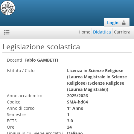
Login
Home
Didattica
Carriera
Legislazione scolastica
Docenti
Fabio GAMBETTI
Istituto / Ciclo
Licenza in Scienze Religiose
(Laurea Magistrale in Scienze
Religiose) (Scienze Religiose
(Laurea Magistrale))
Anno accademico
2025/2026
Codice
SMA-hd04
Anno di corso
1° Anno
Semestre
1
ECTS
3.0
Ore
24
Lingua in cui viene erogato il
Italiano