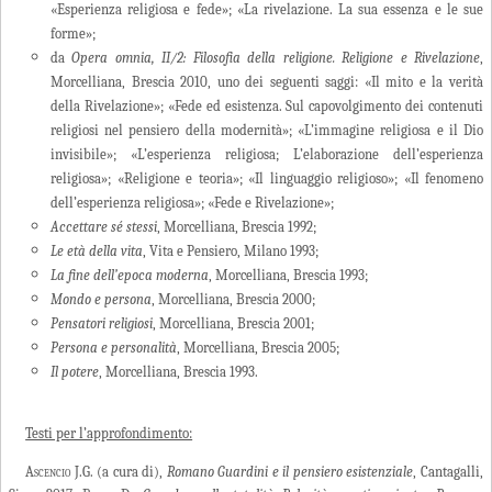
«Esperienza religiosa e fede»; «La rivelazione. La sua essenza e le sue
forme»;
da
Opera omnia, II/2: Filosofia della religione. Religione e Rivelazione
,
Morcelliana, Brescia 2010, uno dei seguenti saggi: «Il mito e la verità
della Rivelazione»; «Fede ed esistenza. Sul capovolgimento dei contenuti
religiosi nel pensiero della modernità»; «L’immagine religiosa e il Dio
invisibile»; «L’esperienza religiosa; L’elaborazione dell’esperienza
religiosa»; «Religione e teoria»; «Il linguaggio religioso»; «Il fenomeno
dell’esperienza religiosa»; «Fede e Rivelazione»;
Accettare sé stessi
, Morcelliana, Brescia 1992;
Le età della vita
, Vita e Pensiero, Milano 1993;
La fine dell’epoca moderna
, Morcelliana, Brescia 1993;
Mondo e persona
, Morcelliana, Brescia 2000;
Pensatori religiosi
, Morcelliana, Brescia 2001;
Persona e personalità
, Morcelliana, Brescia 2005;
Il potere
, Morcelliana, Brescia 1993.
Testi per l’approfondimento:
Ascencio J.G
. (a cura di),
Romano Guardini e il pensiero esistenziale
, Cantagalli,