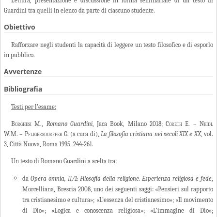
Lettura, presentazione e discussione in forma seminariale di un testo di
Guardini tra quelli in elenco da parte di ciascuno studente.
Obiettivo
Rafforzare negli studenti la capacità di leggere un testo filosofico e di esporlo
in pubblico.
Avvertenze
Bibliografia
Testi per l’esame:
Borghesi M
.,
Romano Guardini
, Jaca Book, Milano 2018;
Coreth E. – Neidl
W.M. – Pfligersdorffer G.
(a cura di),
La filosofia cristiana nei secoli XIX e XX
, vol.
3, Città Nuova, Roma 1995, 244-261.
Un testo di Romano Guardini a scelta tra:
da
Opera omnia, II/1: Filosofia della religione. Esperienza religiosa e fede
,
Morcelliana, Brescia 2008, uno dei seguenti saggi: «Pensieri sul rapporto
tra cristianesimo e cultura»; «L’essenza del cristianesimo»; «Il movimento
di Dio»; «Logica e conoscenza religiosa»; «L’immagine di Dio»;