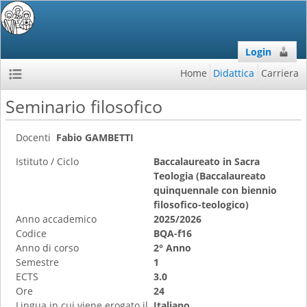
Login
Home
Didattica
Carriera
Seminario filosofico
Docenti
Fabio GAMBETTI
Istituto / Ciclo
Baccalaureato in Sacra
Teologia (Baccalaureato
quinquennale con biennio
filosofico-teologico)
Anno accademico
2025/2026
Codice
BQA-f16
Anno di corso
2° Anno
Semestre
1
ECTS
3.0
Ore
24
Lingua in cui viene erogato il
Italiano