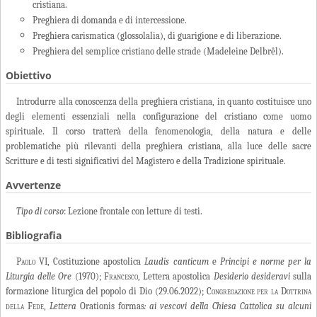
cristiana.
Preghiera di domanda e di intercessione.
Preghiera carismatica (glossolalia), di guarigione e di liberazione.
Preghiera del semplice cristiano delle strade (Madeleine Delbrêl).
Obiettivo
Introdurre alla conoscenza della preghiera cristiana, in quanto costituisce uno
degli elementi essenziali nella configurazione del cristiano come uomo
spirituale. Il corso tratterà della fenomenologia, della natura e delle
problematiche più rilevanti della preghiera cristiana, alla luce delle sacre
Scritture e di testi significativi del Magistero e della Tradizione spirituale.
Avvertenze
Tipo di corso
: Lezione frontale con letture di testi.
Bibliografia
Paolo
VI, Costituzione apostolica
Laudis canticum
e
Principi e norme per la
Liturgia delle Ore
(1970);
Francesco
, Lettera apostolica
Desiderio desideravi
sulla
formazione liturgica del popolo di Dio (29.06.2022);
Congregazione per la Dottrina
della Fede
,
Lettera
Orationis formas
: ai vescovi della Chiesa Cattolica su alcuni