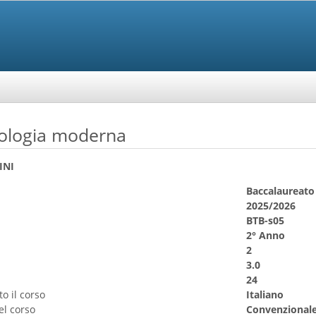
eologia moderna
INI
Baccalaureato 
2025/2026
BTB-s05
2° Anno
2
3.0
24
o il corso
Italiano
el corso
Convenzional