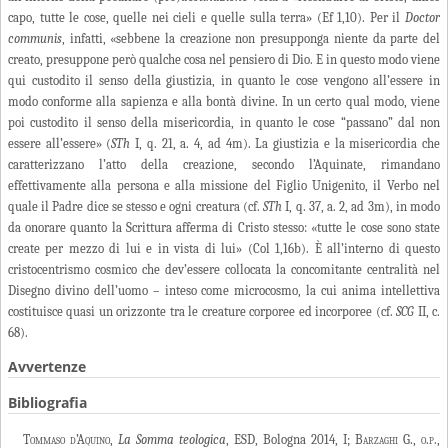
capo, tutte le cose, quelle nei cieli e quelle sulla terra» (Ef 1,10). Per il
Doctor
communis
, infatti, «sebbene la creazione non presupponga niente da parte del
creato, presuppone però qualche cosa nel pensiero di Dio. E in questo modo viene
qui custodito il senso della giustizia, in quanto le cose vengono all’essere in
modo conforme alla sapienza e alla bontà divine. In un certo qual modo, viene
poi custodito il senso della misericordia, in quanto le cose “passano” dal non
essere all’essere» (
STh
I, q. 21, a. 4, ad 4m). La giustizia e la misericordia che
caratterizzano l’atto della creazione, secondo l’Aquinate, rimandano
effettivamente alla persona e alla missione del Figlio Unigenito, il Verbo nel
quale il Padre dice se stesso e ogni creatura (cf.
STh
I, q. 37, a. 2, ad 3m), in modo
da onorare quanto la Scrittura afferma di Cristo stesso: «tutte le cose sono state
create per mezzo di lui e in vista di lui» (Col 1,16b). È all’interno di questo
cristocentrismo cosmico che dev’essere collocata la concomitante centralità nel
Disegno divino dell’uomo – inteso come microcosmo, la cui anima intellettiva
costituisce quasi un orizzonte tra le creature corporee ed incorporee (cf.
SCG
II, c.
68).
Avvertenze
Bibliografia
Tommaso d’Aquino
,
La Somma teologica
, ESD, Bologna 2014, I;
Barzaghi
G.,
o.p.,