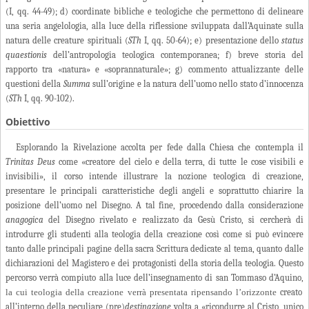
(I, qq. 44-49); d) coordinate bibliche e teologiche che permettono di delineare
una seria angelologia, alla luce della riflessione sviluppata dall’Aquinate sulla
natura delle creature spirituali (
STh
I, qq. 50-64); e) presentazione dello
status
quaestionis
dell’antropologia teologica contemporanea; f) breve storia del
rapporto tra «natura» e «soprannaturale»; g) commento attualizzante delle
questioni della
Summa
sull’origine e la natura dell’uomo nello stato d’innocenza
(
STh
I, qq. 90-102).
Obiettivo
Esplorando la Rivelazione accolta per fede dalla Chiesa che contempla il
Trinitas Deus
come «creatore del cielo e della terra, di tutte le cose visibili e
invisibili», il corso intende illustrare la nozione teologica di creazione,
presentare le principali caratteristiche degli angeli e soprattutto chiarire la
posizione dell’uomo nel Disegno. A tal fine, procedendo dalla considerazione
anagogica
del Disegno rivelato e realizzato da Gesù Cristo, si cercherà di
introdurre gli studenti alla teologia della creazione così come si può evincere
tanto dalle principali pagine della sacra Scrittura dedicate al tema, quanto dalle
dichiarazioni del Magistero e dei protagonisti della storia della teologia. Questo
percorso verrà compiuto alla luce dell’insegnamento di san Tommaso d’Aquino,
la cui teologia della creazione verrà presentata ripensando l’orizzonte
creato
all’interno della peculiare (pre)
destinazione
volta a «ricondurre al Cristo, unico