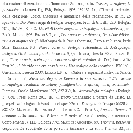
«La nozione di creazione in s. Tommaso d’Aquino», in
Id.,
L’essere, la ragione, la
persuasione
(Lumen 11), ESD, Bologna 1998, 139-154;
Id.
, «L’inseità redentiva
della creazione. Logica anagogica e metafisica della redenzione», in
Id.
,
Lo
sguardo di Dio. Nuovi saggi di teologia anagogica
, Pref. di G. Biffi, ESD, Bologna
2012, 157-270; B
iffi G.,
Liberti di Cristo. Saggio di antropologia cristocentrica
, Jaca
Book, Milano 1995;
Bonino S.-T., o.p.,
Les anges et les démons, Deuxième édition,
revue et augmentée
(Bibliothèque de la Revue thomiste), Parole et Silence, Paris
2017; B
rambilla F.G.,
Nuovo corso di Teologia sistematica, 12: Antropologia
teologica. Chi è l’uomo perché te ne curi?
, Queriniana, Brescia 2005; D
urand E.,
o.p.,
L’être humain, divin appel.
Anthropologie et création
, du Cerf, Paris 2016;
Kehl M.,
«E Dio vide che era cosa buona». Una teologia della creazione
(BTC 146),
Queriniana, Brescia 2009; L
adaria L.F., s.j., «
Natura e soprannaturale», in
Sesboüé
B. (a cura di),
Storia dei dogmi, 2: L’uomo e la sua salvezza: V-XVII secolo:
antropologia cristiana: creazione, giustificazione e grazia, etica, escatologia
,
Piemme, Casale Monferrato 1997, 327-360;
Id.,
Antropologia teologica
(Teologia
3), G&B Press, Roma 2015;
Id., «
Il nuovo umanesimo a partire da Cristo. La
prospettiva teologica di Gaudium et spes 22», in
Rassegna di Teologia
56(2015),
533-548;
Marconcini B. – Amato A. – Rocchetta C. – Fiori M.,
Angeli e Demoni. Il
dramma della storia tra il bene e il male
(Corso di teologia sistematica.
Complementi 1), EDB, Bologna 1992;
Marie de l’Assomption
,
o.p.,
L’homme, personne
corporelle. La spécificité de la personne humaine chez saint Thomas d’Aquin