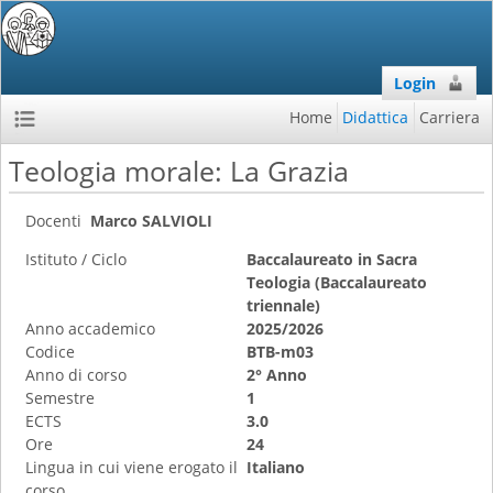
Login
Home
Didattica
Carriera
Teologia morale: La Grazia
Docenti
Marco SALVIOLI
Istituto / Ciclo
Baccalaureato in Sacra
Teologia (Baccalaureato
triennale)
Anno accademico
2025/2026
Codice
BTB-m03
Anno di corso
2° Anno
Semestre
1
ECTS
3.0
Ore
24
Lingua in cui viene erogato il
Italiano
corso