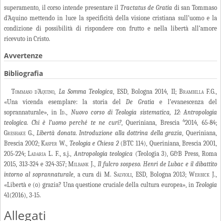
superamento, il corso intende presentare il
Tractatus de Gratia
di san Tommaso
d’Aquino mettendo in luce la specificità della visione cristiana sull’uomo e la
condizione di possibilità di rispondere con frutto e nella libertà all’amore
ricevuto in Cristo.
Avvertenze
Bibliografia
Tommaso d’Aquino
,
La Somma Teologica
, ESD, Bologna 2014, II;
Brambilla
F.G.,
«Una vicenda esemplare: la storia del
De Gratia
e l’evanescenza del
soprannaturale», in
Id.,
Nuovo corso di Teologia sistematica, 12: Antropologia
4
teologica. Chi è l’uomo perché te ne curi?
, Queriniana, Brescia
2014, 65-84;
Greshake
G.,
Libertà donata. Introduzione alla dottrina della grazia
, Queriniana,
Brescia 2002;
Kasper
W.,
Teologia e Chiesa 2
(BTC 114), Queriniana, Brescia 2001,
205-224;
Ladaria
L. F., s.j.,
Antropologia teologica
(Teologia 3), G&B Press, Roma
2015, 313-324 e 324-357; M
ilbank
J.,
Il fulcro sospeso. Henri de Lubac e il dibattito
intorno al soprannaturale
, a cura di
M. Salvioli
, ESD, Bologna 2013;
Werbick
J.,
«Libertà e (o) grazia? Una questione cruciale della cultura europea», in
Teologia
41(2016), 3-15.
Allegati