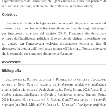
l’approfondimento del senso dell’intelligenza umana alla luce del pensiero di
san Tommaso d’Aquino, acutamente interpretato da Pierre Rousselot S.J.
Obiettivo
Uno dei compiti della teologia è certamente quello di porsi al servizio del
doveroso discernimento che la Chiesa esercita nei confronti dei «segni dei tempi»
per interpretarli alla luce del vangelo (
GS
4). Prendendo atto dell’attuale
sviluppo dell’intelligenza artificiale, il corso intende offrirne le coordinate per
un dialogo con l’antropologia teologica d’ispirazione tomista al fine di
riconoscere la dignità dell’intelligenza umana (
GS
15) e la differenza ontologica
che la separa dal suo simulacro altamente performante.
Avvertenze
Bibliografia
Dicastero per la Dottrina della fede – Dicastero per la Cultura e l’Educazione
,
Antiqua et Nova. Nota sul rapporto tra intelligenza artificiale e intelligenza
umana. Guida alla lettura di Paolo Benanti
, San Paolo, Milano 2025;
Andler
D.,
Il
duplice enigma. Intelligenza artificiale e intelligenza umana
, Einaudi, Torino
2024;
Benasayag
M.
(in dialogo con A. Pennisi)
,
ChatGPT non pensa (e il cervello
neppure)
, Jaca Book, Milano 2024;
Conradi S. – Molinari R
.,
Intelligenza artificiale.