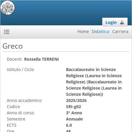
Login
Home
Didattica
Carriera
Greco
Docenti
Rossella TERRENI
Istituto / Ciclo
Baccalaureato in Scienze
Religiose (Laurea in Scienze
Religiose) (Baccalaureato in
Scienze Religiose (Laurea in
Scienze Religiose))
Anno accademico
2025/2026
Codice
SRI-g02
Anno di corso
3° Anno
Semestre
Annuale
ECTS
6.0
Ore
48