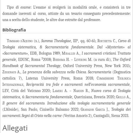
Tipo di esame
: L’esame si svolgerà in modalità orale, e consisterà in tre
domande inerenti al corso, attinte da un tesario consegnato precedentemente:
una a scelta dello studente, le altre due estratte dal professore.
Bibliografia
a
Tommaso d’Aquino
(s.),
Summa Theologiae
, III
, qq. 60-65;
Rocchetta C.
,
Corso di
Teologia sistematica, 8: Sacramentaria fondamentale. Dal «Mysterion» al
«Sacramentum»
, EDB, Bologna 1989;
Miralles A.
,
I sacramenti cristiani. Trattato
2
generale
, EDUSC, Roma
2008;
Boersma H. – Levering M.
(a cura di),
The Oxford
Handbook of Sacramental Theology
, Oxford University Press, New York 2015;
Ziegenaus A.
,
La presenza della salvezza nella Chiesa. Sacramentaria
(Dogmatica
cattolica 7), Lateran University Press, Roma 2018;
Commissione Teologica
Internazionale
,
Reciprocità tra fede e sacramenti nell’economia sacramentale
,
LEV, Città del Vaticano 2020;
Lameri A. – Nardin R.
,
Nuovo corso di Teologia
sistematica, 6: Sacramentaria fondamentale
, Queriniana, Brescia 2020;
Grillo
A.,
Il genere del sacramento. Introduzione alla teologia sacramentaria generale
(L’Abside), San Paolo, Cinisello Balsamo 2022;
Granados García J.
,
Teologia dei
sacramenti
. Segni di Cristo nella carne
(Veritas Amoris 2), Cantagalli, Siena 2023.
Allegati