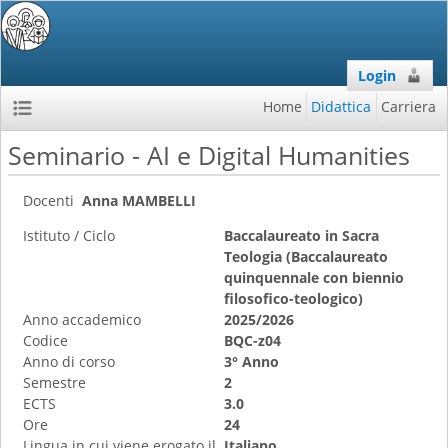
Login
Home
Didattica
Carriera
Seminario - AI e Digital Humanities
Docenti
Anna MAMBELLI
Istituto / Ciclo
Baccalaureato in Sacra
Teologia (Baccalaureato
quinquennale con biennio
filosofico-teologico)
Anno accademico
2025/2026
Codice
BQC-z04
Anno di corso
3° Anno
Semestre
2
ECTS
3.0
Ore
24
Lingua in cui viene erogato il
Italiano