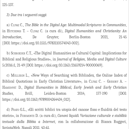
125-137.
3) Due tra i seguenti saggi:
a)
Clivaz C
.,
The Bible in the Digital Age: Multimodal Scriptures in Communities
,
in
Hutchings T.
–
Clivaz C.
(a cura di)
,
Digital Humanities and Christianity: An
Introduction
, De Gruyter, Berlin-Boston 2021, 21-45
[DOI: https://doi.org/10.1515/9783110574043-002].
b)
Schroeder C.T.
, «The Digital Humanities as Cultural Capital: Implications for
Biblical and Religious Studies», in
Journal of Religion, Media and Digital Culture
5(2016)1, 21-49 [DOI: https://doi.org/10.1163/21659214-90000069].
c)
Mellerin L
., «New Ways of Searching with Biblindex, the Online Index of
Biblical Quotations in Early Christian Literature»,
in
Clivaz C. – Gregory A. –
Hamidović D
.,
Digital Humanities in Biblical, Early Jewish and Early Christian
Studies
, Brill, Leiden-Boston 2014, 177-190 [DOI:
https://doi.org/10.1163/9789004264434_012].
d)
Prato G.L
., «Gli scritti biblici tra utopia del canone fisso e fluidità del testo
storico», in
Fiormonte
D.
(a cura di),
Canoni liquidi. Variazione culturale e stabilità
testuale dalla Bibbia a Internet
, con la collaborazione di Bianca Ruggeri,
ScriptaWeb, Napoli 2011, 43-61.