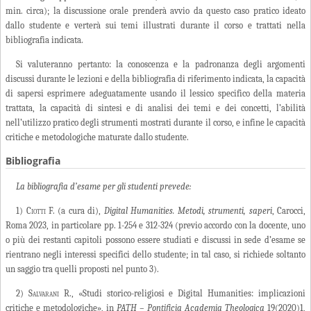
min. circa); la discussione orale prenderà avvio da questo caso pratico ideato
dallo studente e verterà sui temi illustrati durante il corso e trattati nella
bibliografia indicata.
Si valuteranno pertanto: la conoscenza e la padronanza degli argomenti
discussi durante le lezioni e della bibliografia di riferimento indicata, la capacità
di sapersi esprimere adeguatamente usando il lessico specifico della materia
trattata, la capacità di sintesi e di analisi dei temi e dei concetti, l’abilità
nell’utilizzo pratico degli strumenti mostrati durante il corso, e infine le capacità
critiche e metodologiche maturate dallo studente.
Bibliografia
La bibliografia d’esame per gli studenti prevede:
1)
Ciotti
F.
(a cura di),
Digital Humanities. Metodi, strumenti, saperi
, Carocci,
Roma 2023, in particolare pp. 1-254 e 312-324 (previo accordo con la docente, uno
o più dei restanti capitoli possono essere studiati e discussi in sede d’esame se
rientrano negli interessi specifici dello studente; in tal caso, si richiede soltanto
un saggio tra quelli proposti nel punto 3).
2)
Salvarani R.
, «Studi storico-religiosi e Digital Humanities: implicazioni
critiche e metodologiche», in
PATH – Pontificia Academia Theologica
19(2020)1,