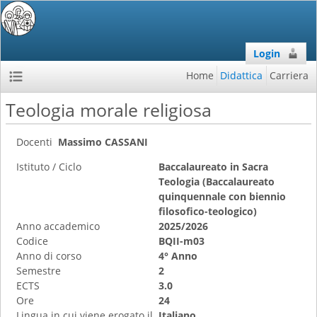
Login
Home
Didattica
Carriera
Teologia morale religiosa
Docenti
Massimo CASSANI
Istituto / Ciclo
Baccalaureato in Sacra
Teologia (Baccalaureato
quinquennale con biennio
filosofico-teologico)
Anno accademico
2025/2026
Codice
BQII-m03
Anno di corso
4° Anno
Semestre
2
ECTS
3.0
Ore
24
Lingua in cui viene erogato il
Italiano