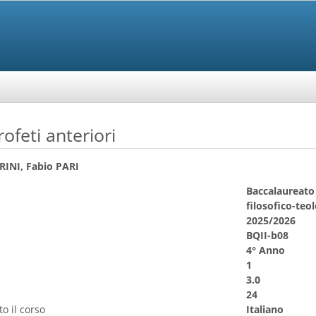
ofeti anteriori
INI, Fabio PARI
Baccalaureato
filosofico-teo
2025/2026
BQII-b08
4° Anno
1
3.0
24
o il corso
Italiano