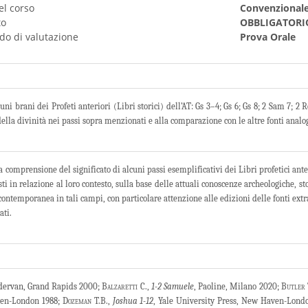
el corso
Convenzional
to
OBBLIGATORI
do di valutazione
Prova Orale
uni brani dei Profeti anteriori (Libri storici) dell’AT: Gs 3–4; Gs 6; Gs 8; 2 Sam 7; 2 
i della divinità nei passi sopra menzionati e alla comparazione con le altre fonti anal
la comprensione del significato di alcuni passi esemplificativi dei Libri profetici anter
sti in relazione al loro contesto, sulla base delle attuali conoscenze archeologiche, sto
contemporanea in tali campi, con particolare attenzione alle edizioni delle fonti extra
ati.
dervan, Grand Rapids 2000;
Balzaretti
C.,
1-2 Samuele
, Paoline, Milano 2020;
Butler
ven-London 1988;
Dozeman
T.B.,
Joshua 1-12
, Yale University Press, New Haven-Lond