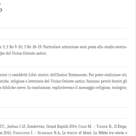
e
O
Re 3; 2 Re 9–10; 2 Re 18–19. Particolare attenzione sarà posta allo studio storico-
oghe del Vicino Oriente antico.
iori (i cosiddetti Libri storici) dell’Antico Testamento. Per poter realizzare ciò,
riche, religiose e letterarie del Vicino Oriente antico. Saranno perciò forniti gli
-bibliche coeve. In conclusione, espliciteremo il messaggio religioso, teologico,
T.C.,
Joshua 1-12
, Zondervan, Grand Rapids 2014; C
ogan M. – Tadmor H
.,
II Kings
,
on 2015;
Finkelstein
I. –
Silberman
N.A
., Le tracce di Mosè. La Bibbia tra storia e