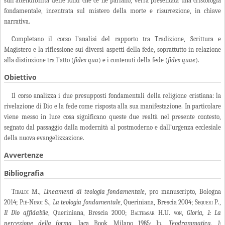
sull’attendibilità delle fonti che ce ne parlano, verrà presentata una cristologia
fondamentale, incentrata sul mistero della morte e risurrezione, in chiave
narrativa.
Completano il corso l’analisi del rapporto tra Tradizione, Scrittura e
Magistero e la riflessione sui diversi aspetti della fede, soprattutto in relazione
alla distinzione tra l’atto (
fides qua
) e i contenuti della fede (
fides quae
).
Obiettivo
Il corso analizza i due presupposti fondamentali della religione cristiana: la
rivelazione di Dio e la fede come risposta alla sua manifestazione. In particolare
viene messo in luce cosa significano queste due realtà nel presente contesto,
segnato dal passaggio dalla modernità al postmoderno e dall’urgenza ecclesiale
della nuova evangelizzazione.
Avvertenze
Bibliografia
Tibaldi
M.,
Lineamenti di teologia fondamentale
, pro manuscripto, Bologna
2014;
Pié-Ninot S
.,
La teologia fondamentale
, Queriniana, Brescia 2004;
Sequeri P
.,
Il Dio affidabile
, Queriniana, Brescia 2000;
Balthasar H.U. von
,
Gloria, 1: La
percezione della forma
, Jaca Book, Milano 1985;
Id.
,
Teodrammatica, 1: