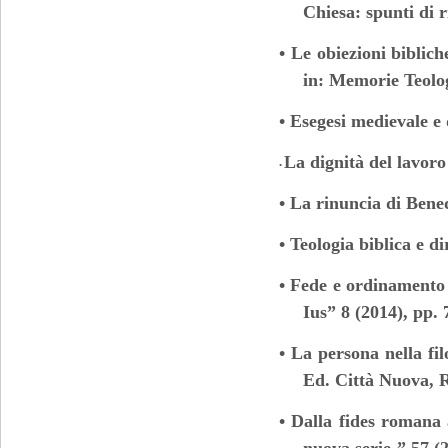
Chiesa: spunti di r
• Le obiezioni biblic
in: Memorie Teolog
• Esegesi medievale e 
La dignità del lavor
•
• La rinuncia di Bened
• Teologia biblica e d
• Fede e ordinamento g
Ius” 8 (2014), pp. 
• La persona nella fi
Ed. Città Nuova, 
• Dalla fides romana 