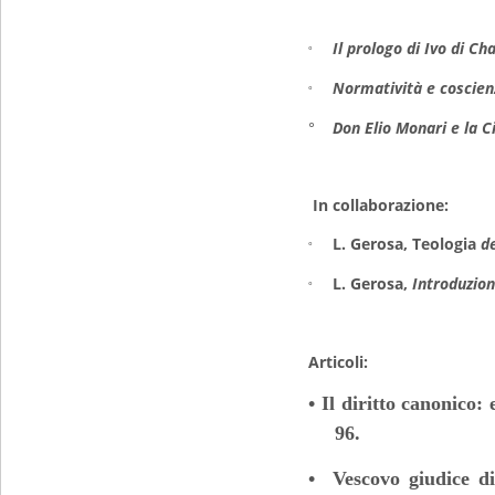
Il prologo di Ivo di Ch
°
Normatività e coscienz
°
°
Don Elio Monari e la C
In collaborazione:
L. Gerosa,
Teologia
de
°
L. Gerosa,
Introduzione
°
Articoli:
• Il diritto canonico
96.
• Vescovo giudice di 