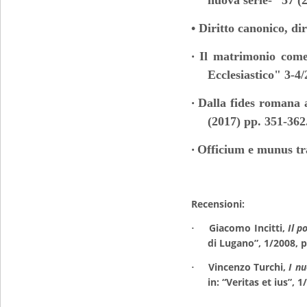
nuova serie-” 57 (2
• Diritto canonico, di
Il matrimonio come
•
Ecclesiastico" 3-4
Dalla fides romana a
•
(2017) pp. 351-362
Officium e munus tr
•
Recensioni:
Giacomo Incitti,
Il p
·
di Lugano”, 1/2008, p
Vincenzo Turchi,
I nu
·
in: “Veritas et ius”, 