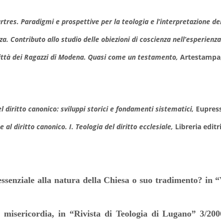
artres. Paradigmi e prospettive per la teologia e l’interpretazione de
a. Contributo allo studio delle obiezioni di coscienza nell’esperienz
ittà dei Ragazz
i di Modena
. Quasi come un testamento,
Artestampa,
l diritto canonico: sviluppi storici e fondamenti sistematici,
Eupress
 al diritto canonico. I. Teologia del diritto ecclesiale,
Libreria editr
: essenziale alla natura della Chiesa o suo tradimento? i
misericordia, in “Rivista di Teologia di Lugano” 3/2006