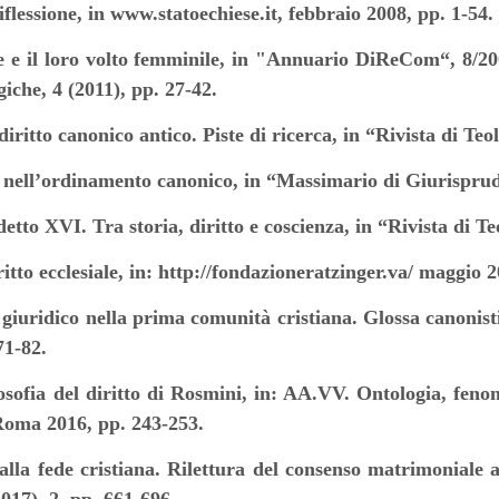
iflessione, in www.statoechiese.it, febbraio 2008, pp. 1-54.
he e il loro volto femminile, in "Annuario DiReCom“, 8/200
iche, 4 (2011), pp. 27-42.
diritto canonico antico. Piste di ricerca, in “Rivista di Te
o nell’ordinamento canonico, in “Massimario di Giurisprud
etto XVI. Tra storia, diritto e coscienza, in “Rivista di T
iritto ecclesiale, in: http://fondazioneratzinger.va/ maggio 
iuridico nella prima comunità cristiana. Glossa canonistic
71-82.
losofia del diritto di Rosmini, in: AA.VV. Ontologia, fe
Roma 2016, pp. 243-253.
alla fede cristiana. Rilettura del consenso matrimoniale a