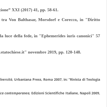
zazione” XXI (2017) 41, pp. 58-61.
tra Von Balthasar, Morsdorf e Corecco, in "Diritto
la luce della fede, in "Ephemerides iuris canonici" 57
statochiese.it" novembre 2019, pp. 120-148.
iversità
, Urbaniana Press, Roma 2007, in: “Rivista di Teologia
idica contemporanea,
Edizioni Scientifiche Italiane, Napoli 2009,