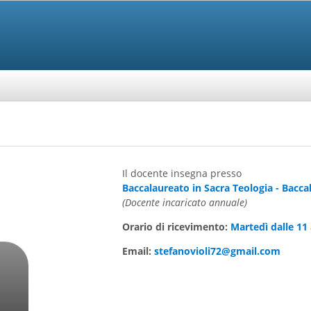
Il docente insegna presso
Baccalaureato in Sacra Teologia - Bacc
(Docente incaricato annuale)
Orario di ricevimento:
Martedì dalle 11
Email:
stefanovioli72@gmail.com