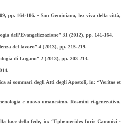
9, pp. 164-186. • San Geminiano, lex viva della città,
ologia dell’Evangelizzazione” 31 (2012), pp. 141-164.
enza del lavoro” 4 (2013), pp. 215-219.
eologia di Lugano” 2 (2013), pp. 203-213.
2014.
a ai sommari degli Atti degli Apostoli, in: “Veritas et
nomenologia e nuovo umanesimo. Rosmini ri-generativo,
lla luce della fede, in: “Ephemerides Iuris Canonici -