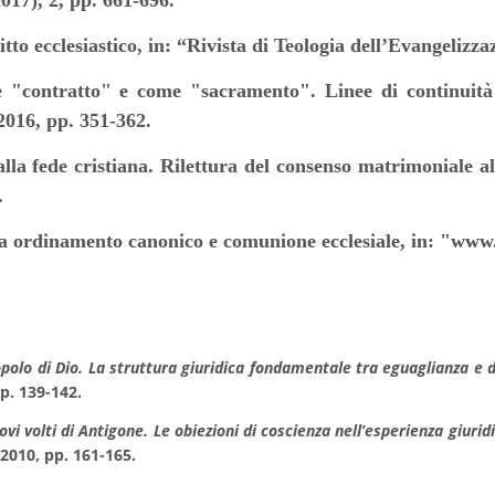
017), 2, pp. 661-696.
ritto ecclesiastico, in: “Rivista di Teologia dell’Evangeliz
 "contratto" e come "sacramento". Linee di continuità 
/2016, pp. 351-362.
lla fede cristiana. Rilettura del consenso matrimoniale al
.
a ordinamento canonico e comunione ecclesiale, in: "www.
opolo di Dio. La struttura giuridica fondamentale tra eguaglianza e d
p. 139-142.
ovi volti di Antigone. Le obiezioni di coscienza nell’esperienza giur
1/2010, pp. 161-165.