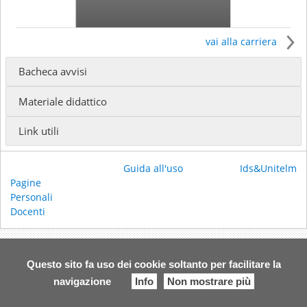
vai alla carriera
Bacheca avvisi
Ricevimento:
Materiale didattico
Email:
beppeferrari60@gmail.com
Link utili
Guida all'uso
Ids&Unitelm
Pagine
Personali
Docenti
Questo sito fa uso dei cookie soltanto per facilitare la
navigazione
Info
Non mostrare più