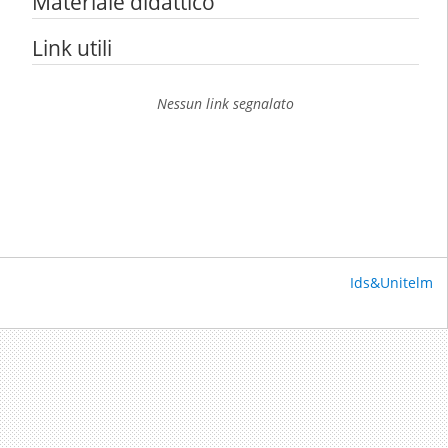
Materiale didattico
Link utili
Nessun link segnalato
Ids&Unitelm