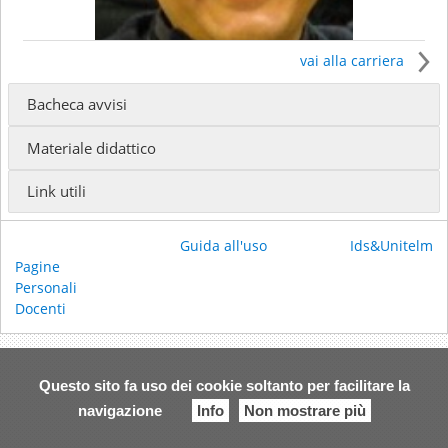
vai alla carriera
Bacheca avvisi
Il docente insegna presso
Materiale didattico
Baccalaureato in Sacra Teologia - Baccalaureato
quinquennale con biennio filosofico-teologico
Link utili
(Docente stabile ordinario)
Licenza in Sacra Teologia (FTER) - Licenza in Sacra
Teologia
(Docente stabile ordinario)
Guida all'uso
Ids&Unitelm
Licenza in Scienze Religiose (Laurea Magistrale in
Pagine
Scienze Religiose) - Scienze Religiose (Laurea
Personali
Magistrale)
(Docente invitato)
Docenti
Ricevimento:
Su appuntamento (scrivere una mail
per accordarsi)
Questo sito fa uso dei cookie soltanto per facilitare la
Email:
davide.righi@fter.it
Telefono:
39 051 3392914
navigazione
Info
Non mostrare più
Sito web:
Esami on line: skype indirizzo davide.righi1