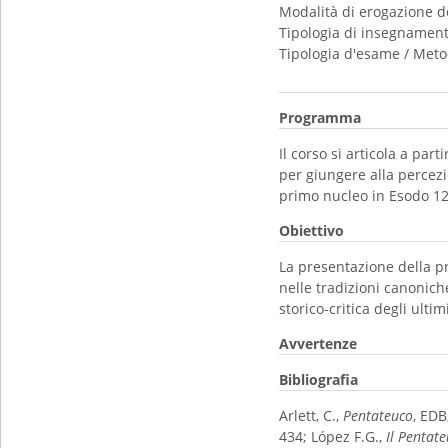
Modalità di erogazione d
Tipologia di insegnamen
Tipologia d'esame / Meto
Programma
Il corso si articola a par
per giungere alla percezio
primo nucleo in Esodo 12, 
Obiettivo
La presentazione della p
nelle tradizioni canoniche
storico-critica degli ult
Avvertenze
Bibliografia
Arlett, C.,
Pentateuco
, EDB
434; López F.G.,
Il Pentat