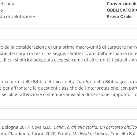
el corso
Convenzional
to
OBBLIGATORI
do di valutazione
Prova Orale
tire dalla considerazione di una prima macro-unità di carattere narra
ne del corpo di testi che segue, caratterizzato dall’alternanza di test
di cui si offrirà adeguata esegesi; come di altre unità testuali signi
rima parte della Bibbia ebraica, detta
Torah
, e della Bibbia greca, 
 per affrontare le questioni classiche dell’interpretazione, con part
imi secoli e l’attenzione contemporanea alla dimensione –appunto – c
, Bologna 2017; Cova G.D.,
Dalla Torah alla storia. Un percorso biblico
euco
, Claudiana, Torino 2020; Priotto M.,
Esodo
, Paoline, Cinisello B