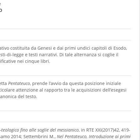
e
O
tivo costituita da Genesi e dai primi undici capitoli di Esodo,
i-di-legge e testi narrativi. Di tale alternanza si coglie il
ficative nei cinque libri.
detta
Pentateuco
, prende l’avvio da questa posizione iniziale
icolare attenzione al rapporto tra le acquisizioni dell’esegesi
anonica del testo.
-teologico fino alle soglie del messianico
, in RTE XXI(2017)42, 419-
alsamo 2014; Settembrini M.,
Nel Pentateuco, Introduzione ai primi