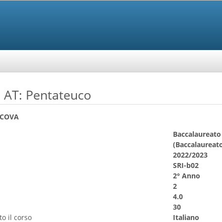
a AT: Pentateuco
 COVA
Baccalaureato 
(Baccalaureato
2022/2023
SRI-b02
2° Anno
2
4.0
30
o il corso
Italiano