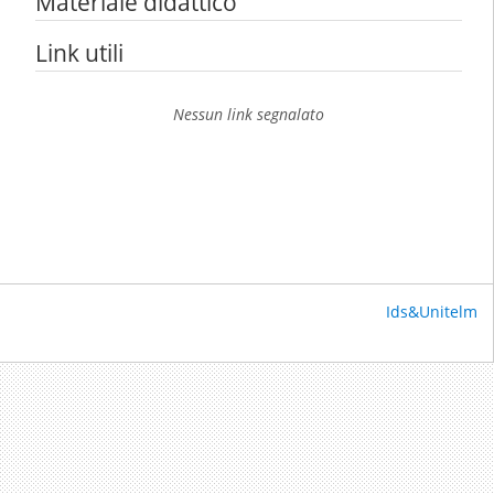
Materiale didattico
Link utili
Nessun link segnalato
Ids&Unitelm