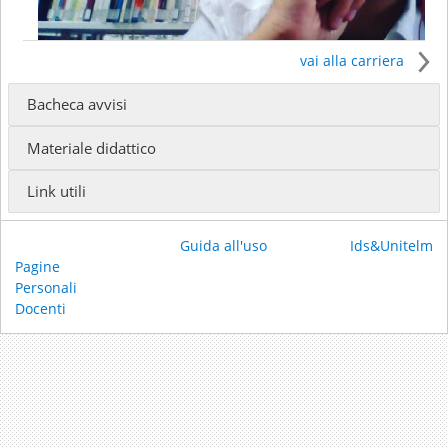
vai alla carriera
Bacheca avvisi
Ricevimento:
previo appuntamento concordato via e-
Materiale didattico
mail
Email:
domenicocambareri@yahoo.it
Link utili
Cellulare:
3452989493
Guida all'uso
Ids&Unitelm
Pagine
Personali
Docenti