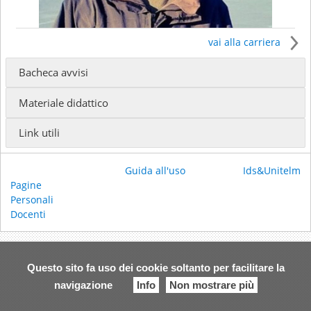
vai alla carriera
Bacheca avvisi
Il docente insegna presso
Materiale didattico
Baccalaureato in Scienze Religiose (Laurea in Scienze
Religiose) - Baccalaureato in Scienze Religiose (Laurea
Link utili
in Scienze Religiose)
()
Ricevimento:
Guida all'uso
Ids&Unitelm
Email:
albe.baggio83@gmail.com
Pagine
Personali
Docenti
Questo sito fa uso dei cookie soltanto per facilitare la
navigazione
Info
Non mostrare più