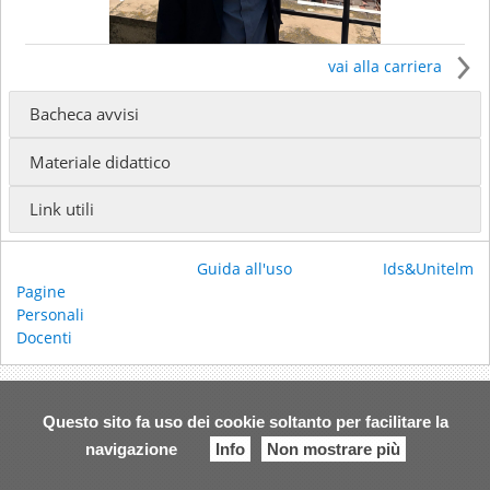
vai alla carriera
Bacheca avvisi
Il docente insegna presso
Materiale didattico
Baccalaureato in Sacra Teologia - Baccalaureato
quinquennale con biennio filosofico-teologico
Link utili
(Docente stabile ordinario)
Baccalaureato in Scienze Religiose (Laurea in Scienze
Religiose) - Baccalaureato in Scienze Religiose (Laurea
Guida all'uso
Ids&Unitelm
in Scienze Religiose)
(Docente stabile straordinario)
Pagine
Licenza in Sacra Teologia (FTER) - Licenza in Sacra
Personali
Teologia
(Docente stabile ordinario)
Docenti
Baccalaureato in Sacra Teologia - Baccalaureato
triennale
(Docente stabile ordinario)
Ricevimento:
su appuntamento
Questo sito fa uso dei cookie soltanto per facilitare la
Email:
marco.settembrini@fter.it
navigazione
Info
Non mostrare più