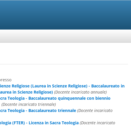
presso
ienze Religiose (Laurea in Scienze Religiose) - Baccalaureato in
Laurea in Scienze Religiose)
(Docente incaricato annuale)
acra Teologia - Baccalaureato quinquennale con biennio
o
(Docente incaricato triennale)
cra Teologia - Baccalaureato triennale
(Docente incaricato
ologia (FTER) - Licenza in Sacra Teologia
(Docente incaricato