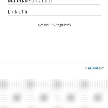
Materiale didattico
Link utili
Nessun link segnalato
Ids&Unitelm